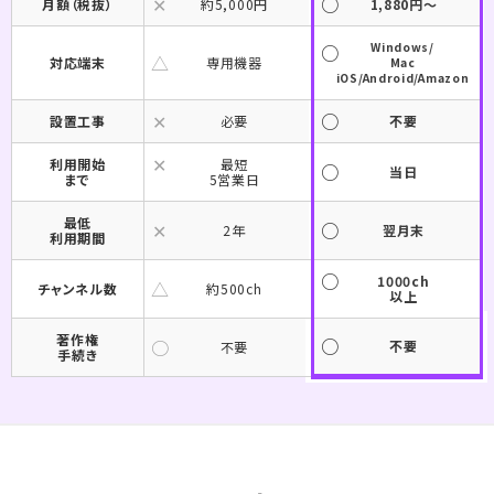
月額（税抜）
約5,000円
1,880円～
Windows/
対応端末
専用機器
Mac
iOS/Android/Amazon
設置工事
必要
不要
利用開始
最短
当日
まで
5営業日
最低
2年
翌月末
利用期間
1000ch
チャンネル数
約500ch
以上
著作権
不要
不要
手続き