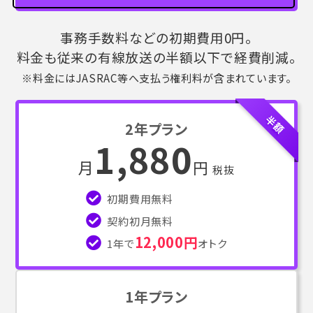
事務手数料などの初期費用0円。
料金も従来の有線放送の半額以下で経費削減。
※料金にはJASRAC等へ支払う権利料が含まれています。
半額
2年プラン
1,880
月
円
税抜
初期費用無料
契約初月無料
12,000円
1年で
オトク
1年プラン