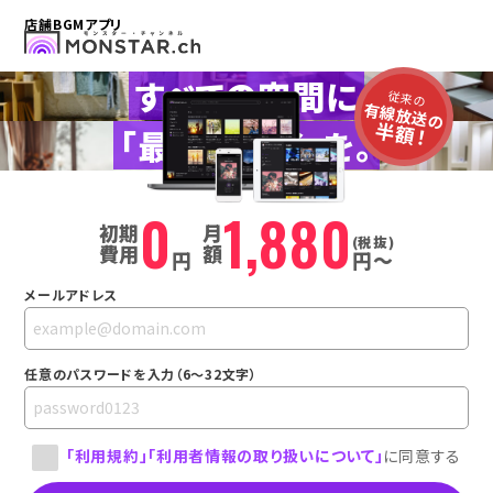
店舗BGMアプリ
すべての空間に
従来の
有線放送の
半額！
「最適な音楽」を。
0
1,880
初期
月
(税抜)
費用
額
円
円〜
メールアドレス
任意のパスワードを入力（6〜32文字）
「利用規約」
「利用者情報の取り扱いについて」
に同意する