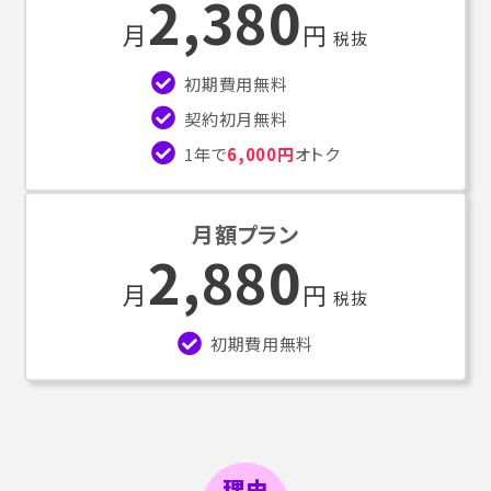
2,380
月
円
税抜
初期費用無料
契約初月無料
1年で
6,000円
オトク
月額プラン
2,880
月
円
税抜
初期費用無料
理由