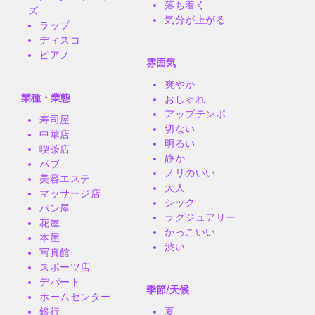
落ち着く
ズ
気分が上がる
ラップ
ディスコ
ピアノ
雰囲気
爽やか
業種・業態
おしゃれ
アップテンポ
寿司屋
切ない
中華店
明るい
喫茶店
静か
パブ
ノリのいい
美容エステ
大人
マッサージ店
シック
パン屋
ラグジュアリー
花屋
かっこいい
本屋
渋い
写真館
スポーツ店
デパート
季節/天候
ホームセンター
銀行
夏