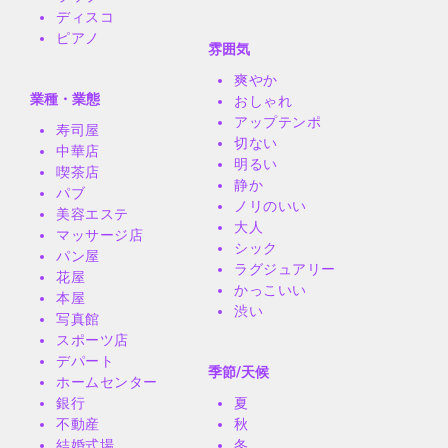
ディスコ
ピアノ
雰囲気
爽やか
業種・業態
おしゃれ
アップテンポ
寿司屋
切ない
中華店
明るい
喫茶店
静か
パブ
ノリのいい
美容エステ
大人
マッサージ店
シック
パン屋
ラグジュアリー
花屋
かっこいい
本屋
渋い
写真館
スポーツ店
デパート
季節/天候
ホームセンター
銀行
夏
不動産
秋
結婚式場
冬