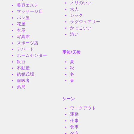
ノリのいい
美容エステ
大人
マッサージ店
シック
パン屋
ラグジュアリー
花屋
かっこいい
本屋
渋い
写真館
スポーツ店
デパート
季節/天候
ホームセンター
銀行
夏
不動産
秋
結婚式場
冬
歯医者
春
薬局
シーン
ワークアウト
運動
仕事
食事
夕方