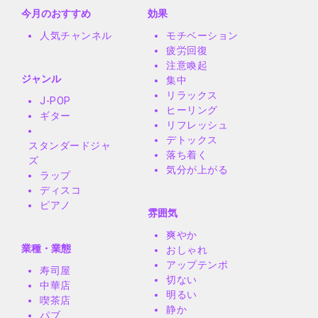
今月のおすすめ
効果
人気チャンネル
モチベーション
疲労回復
注意喚起
ジャンル
集中
リラックス
J-POP
ヒーリング
ギター
リフレッシュ
デトックス
スタンダードジャ
落ち着く
ズ
気分が上がる
ラップ
ディスコ
ピアノ
雰囲気
爽やか
業種・業態
おしゃれ
アップテンポ
寿司屋
切ない
中華店
明るい
喫茶店
静か
パブ