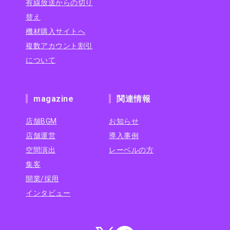
有線放送からの切り
替え
機材購入サイトへ
複数アカウント割引
について
magazine
関連情報
店舗BGM
お知らせ
店舗運営
導入事例
空間演出
レーベルの方
集客
開業/採用
インタビュー