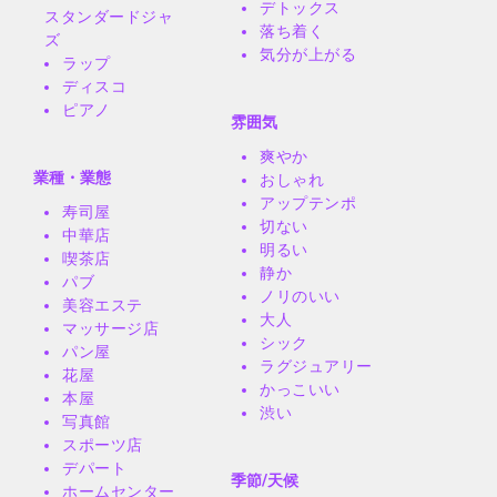
デトックス
スタンダードジャ
落ち着く
ズ
気分が上がる
ラップ
ディスコ
ピアノ
雰囲気
爽やか
業種・業態
おしゃれ
アップテンポ
寿司屋
切ない
中華店
明るい
喫茶店
静か
パブ
ノリのいい
美容エステ
大人
マッサージ店
シック
パン屋
ラグジュアリー
花屋
かっこいい
本屋
渋い
写真館
スポーツ店
デパート
季節/天候
ホームセンター