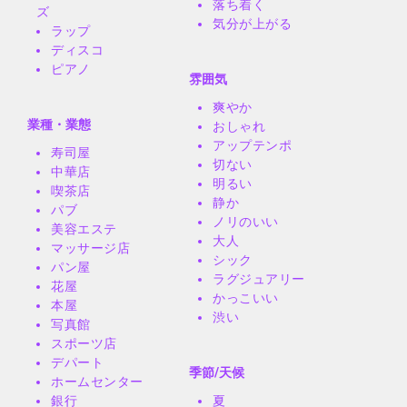
落ち着く
ズ
気分が上がる
ラップ
ディスコ
ピアノ
雰囲気
爽やか
業種・業態
おしゃれ
アップテンポ
寿司屋
切ない
中華店
明るい
喫茶店
静か
パブ
ノリのいい
美容エステ
大人
マッサージ店
シック
パン屋
ラグジュアリー
花屋
かっこいい
本屋
渋い
写真館
スポーツ店
デパート
季節/天候
ホームセンター
銀行
夏