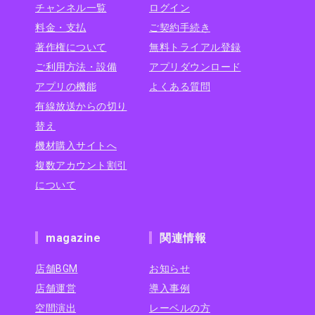
チャンネル一覧
ログイン
料金・支払
ご契約手続き
著作権について
無料トライアル登録
ご利用方法・設備
アプリダウンロード
アプリの機能
よくある質問
有線放送からの切り
替え
機材購入サイトへ
複数アカウント割引
について
magazine
関連情報
店舗BGM
お知らせ
店舗運営
導入事例
空間演出
レーベルの方