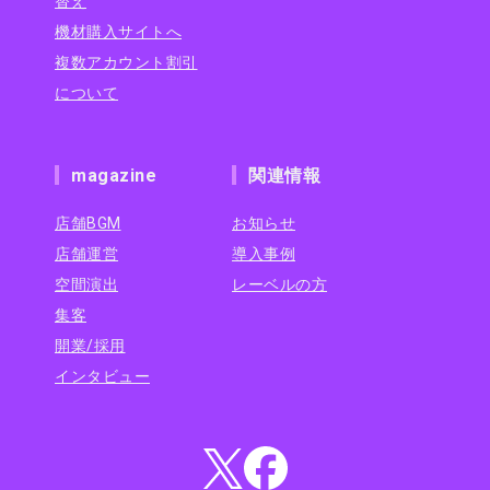
替え
機材購入サイトへ
複数アカウント割引
について
magazine
関連情報
店舗BGM
お知らせ
店舗運営
導入事例
空間演出
レーベルの方
集客
開業/採用
インタビュー