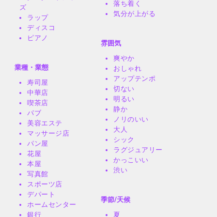
落ち着く
ズ
気分が上がる
ラップ
ディスコ
ピアノ
雰囲気
爽やか
業種・業態
おしゃれ
アップテンポ
寿司屋
切ない
中華店
明るい
喫茶店
静か
パブ
ノリのいい
美容エステ
大人
マッサージ店
シック
パン屋
ラグジュアリー
花屋
かっこいい
本屋
渋い
写真館
スポーツ店
デパート
季節/天候
ホームセンター
銀行
夏