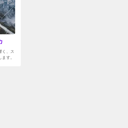
カ
響く、ス
します。