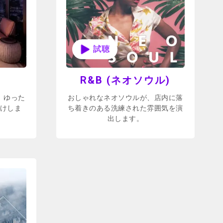
R&B (ネオソウル)
、ゆった
おしゃれなネオソウルが、店内に落
けしま
ち着きのある洗練された雰囲気を演
出します。