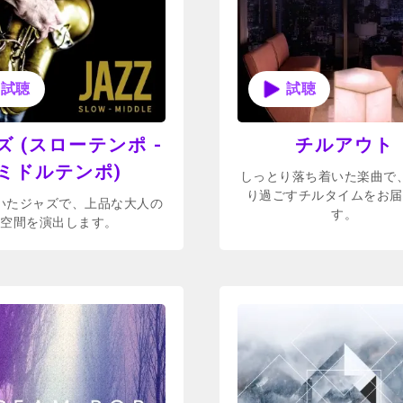
ズ (スローテンポ -
チルアウト
ミドルテンポ)
しっとり落ち着いた楽曲で
り過ごすチルタイムをお届
いたジャズで、上品な大人の
す。
空間を演出します。