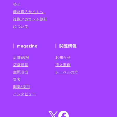
替え
機材購入サイトへ
複数アカウント割引
について
magazine
関連情報
店舗BGM
お知らせ
店舗運営
導入事例
空間演出
レーベルの方
集客
開業/採用
インタビュー