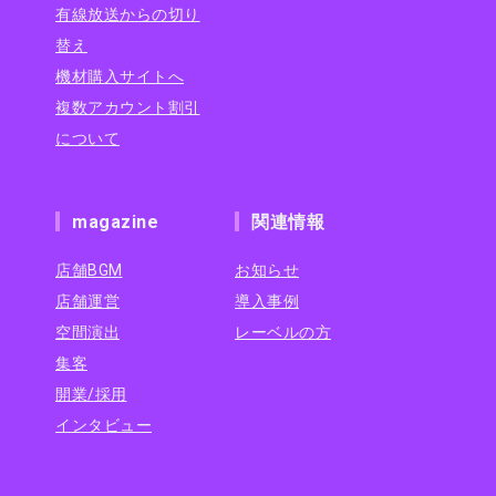
有線放送からの切り
替え
機材購入サイトへ
複数アカウント割引
について
magazine
関連情報
店舗BGM
お知らせ
店舗運営
導入事例
空間演出
レーベルの方
集客
開業/採用
インタビュー