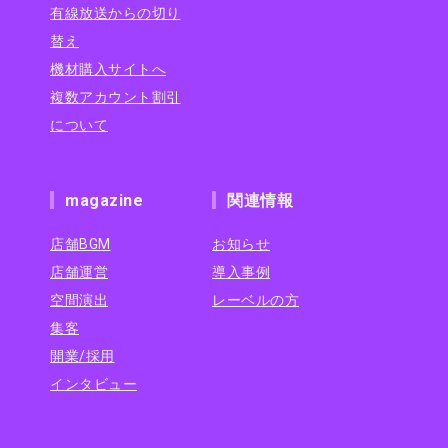
有線放送からの切り
替え
機材購入サイトへ
複数アカウント割引
について
magazine
関連情報
店舗BGM
お知らせ
店舗運営
導入事例
空間演出
レーベルの方
集客
開業/採用
インタビュー