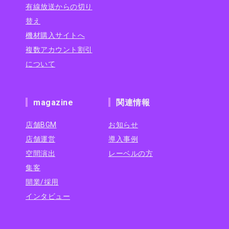
有線放送からの切り
替え
機材購入サイトへ
複数アカウント割引
について
magazine
関連情報
店舗BGM
お知らせ
店舗運営
導入事例
空間演出
レーベルの方
集客
開業/採用
インタビュー