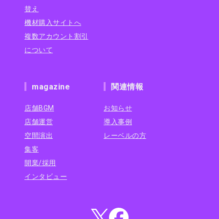
替え
機材購入サイトへ
複数アカウント割引
について
magazine
関連情報
店舗BGM
お知らせ
店舗運営
導入事例
空間演出
レーベルの方
集客
開業/採用
インタビュー