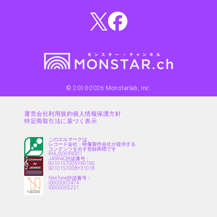
© 2010-
2026
Monstarlab, Inc.
運営会社
利用規約
個人情報保護方針
特定商取引法に基づく表示
このエルマークは、
レコード会社・映像製作会社が提供する
コンテンツを示す登録商標です
RIAJ50099001
JASRAC許諾番号：
9010157005Y90190
9010157008Y31018
NexTone許諾番号：
ID000002474
ID000005221