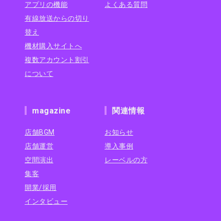
アプリの機能
よくある質問
有線放送からの切り
替え
機材購入サイトへ
複数アカウント割引
について
magazine
関連情報
店舗BGM
お知らせ
店舗運営
導入事例
空間演出
レーベルの方
集客
開業/採用
インタビュー