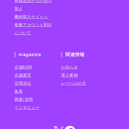
有線放送からの切り
替え
機材購入サイトへ
複数アカウント割引
について
magazine
関連情報
店舗BGM
お知らせ
店舗運営
導入事例
空間演出
レーベルの方
集客
開業/採用
インタビュー