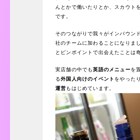
んとかで働いたりとか、スカウト
です。
そのつながりで我々がインバウン
社のチームに加わることになりま
とピンポイントで出会えたことは
実店舗の中でも
英語のメニュー
を
る
外国人向けのイベント
をやった
運営
もはじめています。