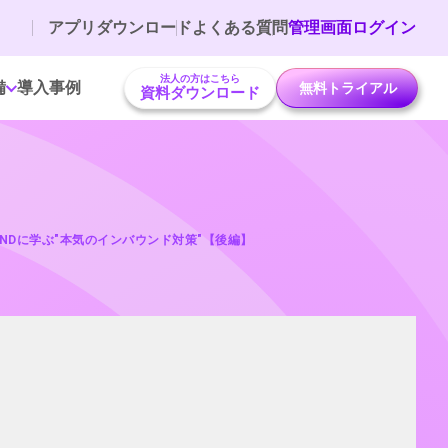
アプリダウンロード
よくある質問
管理画面ログイン
法人の方はこちら
備
導入事例
無料トライアル
資料ダウンロード
NDに学ぶ"本気のインバウンド対策"【後編】