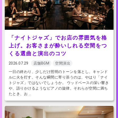
「ナイトジャズ」でお店の雰囲気を格
上げ。お客さまが酔いしれる空間をつ
くる選曲と演出のコツ
2026.07.29
店舗BGM
空間演出
一日の終わり、少しだけ照明のトーンを落とし、キャンド
ルに火を灯す。そんな瞬間に寄り添うのは、やはり「ナイ
トジャズ」ではないでしょうか。 ウッドベースの深い響き
や、語りかけるようなピアノの旋律。それらが空間に満ち
たとき、お …