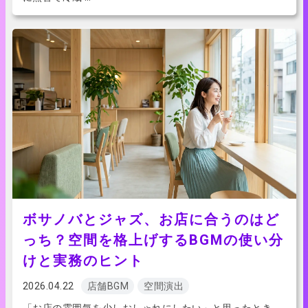
ボサノバとジャズ、お店に合うのはど
っち？空間を格上げするBGMの使い分
けと実務のヒント
2026.04.22
店舗BGM
空間演出