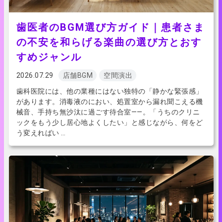
歯医者のBGM選び方ガイド｜患者さま
の不安を和らげる楽曲の選び方とおす
すめジャンル
2026.07.29
店舗BGM
空間演出
歯科医院には、他の業種にはない独特の「静かな緊張感」
があります。消毒液のにおい、処置室から漏れ聞こえる機
械音、手持ち無沙汰に過ごす待合室——。「うちのクリニ
ックをもう少し居心地よくしたい」と感じながら、何をど
う変えればい …