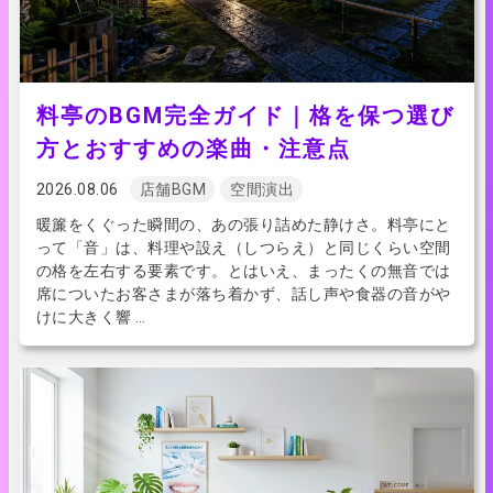
料亭のBGM完全ガイド｜格を保つ選び
方とおすすめの楽曲・注意点
2026.08.06
店舗BGM
空間演出
暖簾をくぐった瞬間の、あの張り詰めた静けさ。料亭にと
って「音」は、料理や設え（しつらえ）と同じくらい空間
の格を左右する要素です。とはいえ、まったくの無音では
席についたお客さまが落ち着かず、話し声や食器の音がや
けに大きく響 …