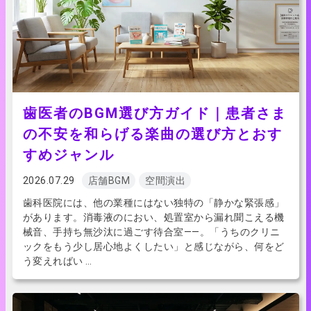
歯医者のBGM選び方ガイド｜患者さま
の不安を和らげる楽曲の選び方とおす
すめジャンル
2026.07.29
店舗BGM
空間演出
歯科医院には、他の業種にはない独特の「静かな緊張感」
があります。消毒液のにおい、処置室から漏れ聞こえる機
械音、手持ち無沙汰に過ごす待合室——。「うちのクリニ
ックをもう少し居心地よくしたい」と感じながら、何をど
う変えればい …