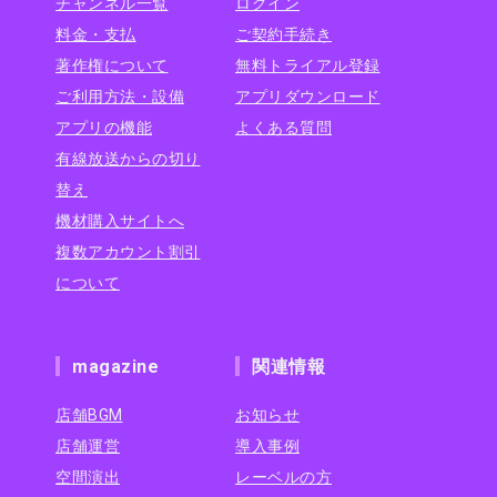
チャンネル一覧
ログイン
料金・支払
ご契約手続き
著作権について
無料トライアル登録
ご利用方法・設備
アプリダウンロード
アプリの機能
よくある質問
有線放送からの切り
替え
機材購入サイトへ
複数アカウント割引
について
magazine
関連情報
店舗BGM
お知らせ
店舗運営
導入事例
空間演出
レーベルの方