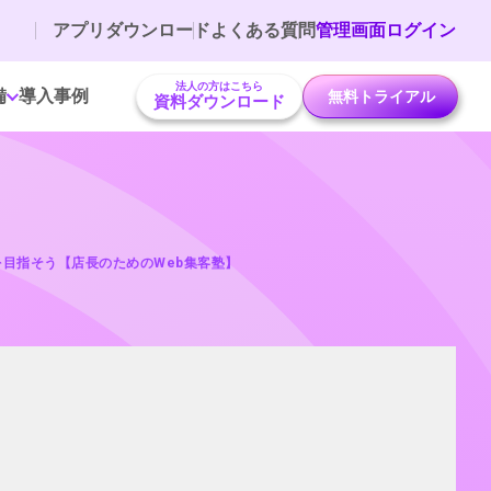
アプリダウンロード
よくある質問
管理画面ログイン
法人の方はこちら
備
導入事例
無料トライアル
資料ダウンロード
UPを目指そう【店長のためのWeb集客塾】