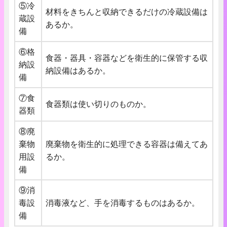
⑤冷
材料をきちんと収納できるだけの冷蔵設備は
蔵設
あるか。
備
⑥格
食器・器具・容器などを衛生的に保管する収
納設
納設備はあるか。
備
⑦食
食器類は使い切りのものか。
器類
⑧廃
棄物
廃棄物を衛生的に処理できる容器は備えてあ
用設
るか。
備
⑨消
毒設
消毒液など、手を消毒するものはあるか。
備