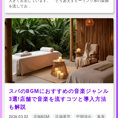
大きく左右しています。 「とりあえずヒーリング系の楽曲
を流してお …
スパのBGMにおすすめの音楽ジャンル
3選!店舗で音楽を流すコツと導入方法
も解説
2026.03.02
店舗BGM
店舗運営
空間演出
集客