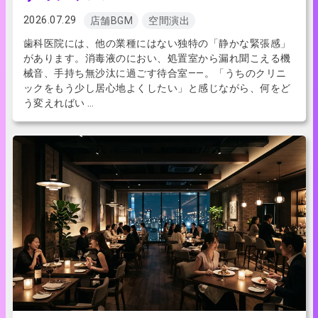
2026.07.29
店舗BGM
空間演出
歯科医院には、他の業種にはない独特の「静かな緊張感」
があります。消毒液のにおい、処置室から漏れ聞こえる機
械音、手持ち無沙汰に過ごす待合室——。「うちのクリニ
ックをもう少し居心地よくしたい」と感じながら、何をど
う変えればい …