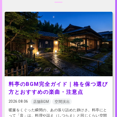
料亭のBGM完全ガイド｜格を保つ選び
方とおすすめの楽曲・注意点
2026.08.06
店舗BGM
空間演出
暖簾をくぐった瞬間の、あの張り詰めた静けさ。料亭にと
って「音」は、料理や設え（しつらえ）と同じくらい空間