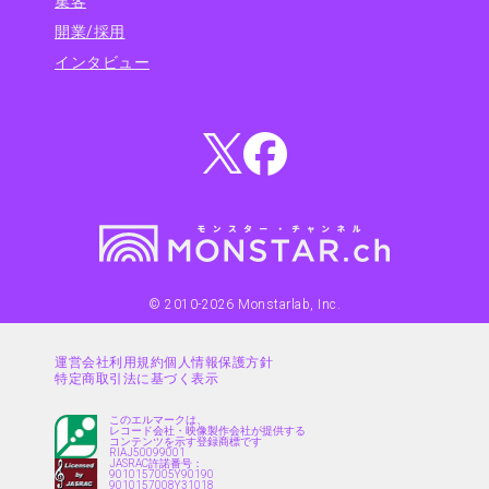
集客
開業/採用
インタビュー
© 2010-
2026
Monstarlab, Inc.
運営会社
利用規約
個人情報保護方針
特定商取引法に基づく表示
このエルマークは、
レコード会社・映像製作会社が提供する
コンテンツを示す登録商標です
RIAJ50099001
JASRAC許諾番号：
9010157005Y90190
9010157008Y31018