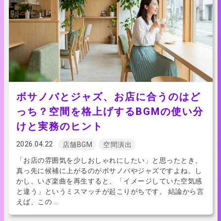
ボサノバとジャズ、お店に合うのはど
っち？空間を格上げするBGMの使い分
けと実務のヒント
2026.04.22
店舗BGM
空間演出
「お店の雰囲気を少しおしゃれにしたい」と思ったとき、
真っ先に候補に上がるのがボサノバやジャズですよね。し
かし、いざ楽曲を再生すると、「イメージしていた空気感
と違う」というミスマッチが起こりがちです。 結論から言
えば、この …