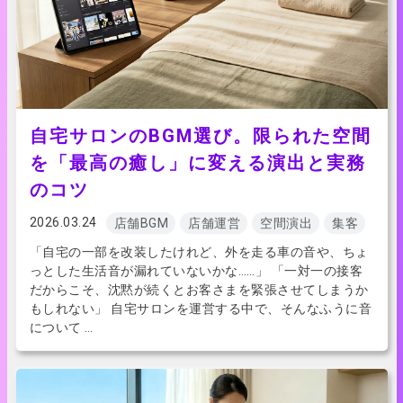
自宅サロンのBGM選び。限られた空間
を「最高の癒し」に変える演出と実務
のコツ
2026.03.24
店舗BGM
店舗運営
空間演出
集客
「自宅の一部を改装したけれど、外を走る車の音や、ちょ
っとした生活音が漏れていないかな……」 「一対一の接客
だからこそ、沈黙が続くとお客さまを緊張させてしまうか
もしれない」 自宅サロンを運営する中で、そんなふうに音
について …