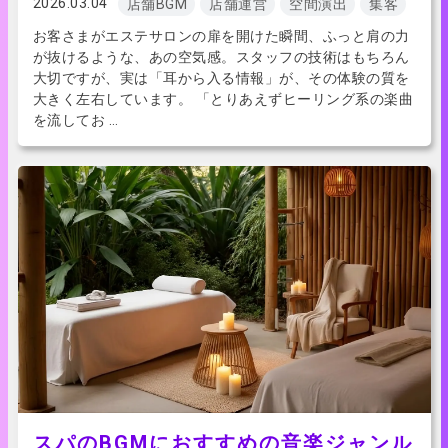
2026.03.04
店舗BGM
店舗運営
空間演出
集客
お客さまがエステサロンの扉を開けた瞬間、ふっと肩の力
が抜けるような、あの空気感。スタッフの技術はもちろん
大切ですが、実は「耳から入る情報」が、その体験の質を
大きく左右しています。 「とりあえずヒーリング系の楽曲
を流してお …
スパのBGMにおすすめの音楽ジャンル