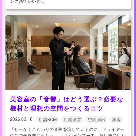
ング系でいいの …
美容室の「音響」はどう選ぶ？必要な
機材と理想の空間をつくるコツ
2026.03.10
店舗BGM
店舗運営
空間演出
集客
「せっかくこだわりの楽曲を流しているのに、ドライヤー
の音で全然聞こえない……」「シャンプー中、急に無音にな