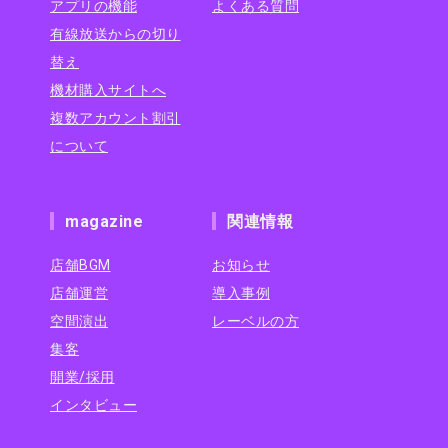
アプリの機能
よくある質問
有線放送からの切り
替え
機材購入サイトへ
複数アカウント割引
について
magazine
関連情報
店舗BGM
お知らせ
店舗運営
導入事例
空間演出
レーベルの方
集客
開業/採用
インタビュー