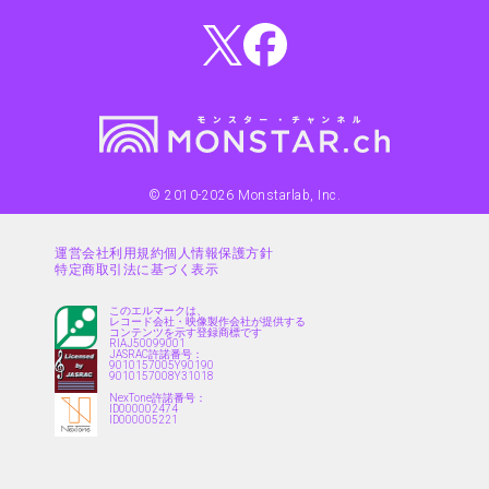
© 2010-
2026
Monstarlab, Inc.
運営会社
利用規約
個人情報保護方針
特定商取引法に基づく表示
このエルマークは、
レコード会社・映像製作会社が提供する
コンテンツを示す登録商標です
RIAJ50099001
JASRAC許諾番号：
9010157005Y90190
9010157008Y31018
NexTone許諾番号：
ID000002474
ID000005221