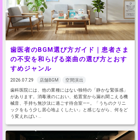
歯医者のBGM選び方ガイド｜患者さま
の不安を和らげる楽曲の選び方とおす
すめジャンル
2026.07.29
店舗BGM
空間演出
歯科医院には、他の業種にはない独特の「静かな緊張感」
があります。消毒液のにおい、処置室から漏れ聞こえる機
械音、手持ち無沙汰に過ごす待合室——。「うちのクリニ
ックをもう少し居心地よくしたい」と感じながら、何をど
う変えればい …