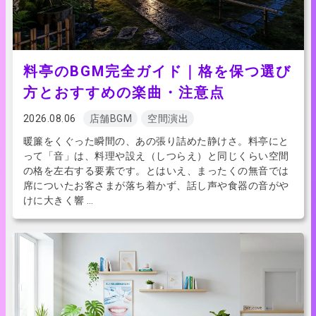
料亭のBGM完全ガイド｜格を保つ選び
方とおすすめの楽曲・注意点
2026.08.06
店舗BGM
空間演出
暖簾をくぐった瞬間の、あの張り詰めた静けさ。料亭にと
って「音」は、料理や設え（しつらえ）と同じくらい空間
の格を左右する要素です。とはいえ、まったくの無音では
席についたお客さまが落ち着かず、話し声や食器の音がや
けに大きく響 …