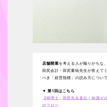
店舗開業
を考える人が陥りがちな
田尻会計・田尻重暁先生が答えて
べき「経営指標」の読み方につい
▼ 第1回はこちら
【税理士・田尻先生直伝！知識ゼ
のフロー