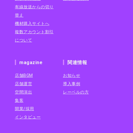
有線放送からの切り
替え
機材購入サイトへ
複数アカウント割引
について
magazine
関連情報
店舗BGM
お知らせ
店舗運営
導入事例
空間演出
レーベルの方
集客
開業/採用
インタビュー