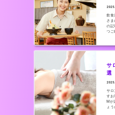
2025
飲食
さま
の記
つご
サ
選
2025
サロ
すお
Mが
ょう