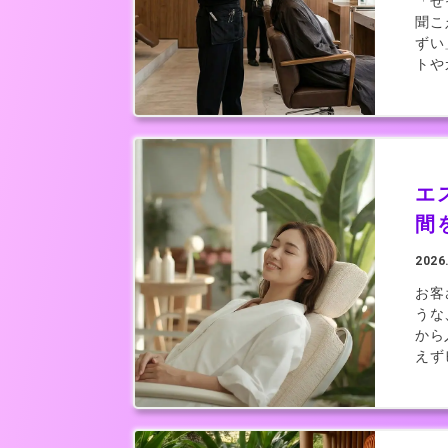
「せ
聞こ
ずい
トや
エ
間
2026
お客
うな
から
えず