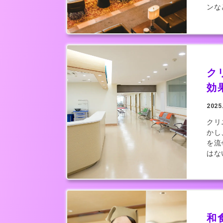
ンな
ク
効
2025
クリ
かし
を流
はな
和