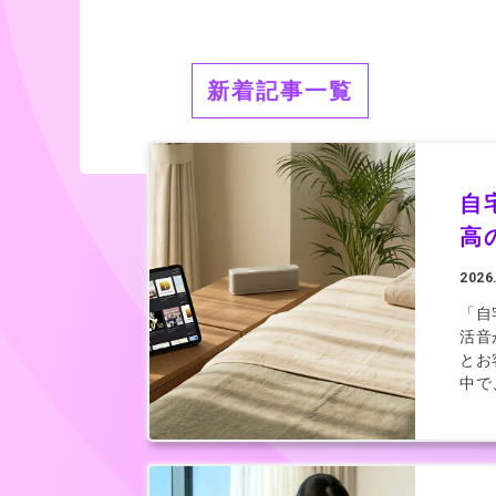
新着記事一覧
自
高
2026
「自
活音
とお
中で