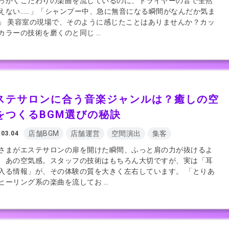
っかくこだわりの楽曲を流しているのに、ドライヤーの音で全然
えない……」「シャンプー中、急に無音になる瞬間がなんだか気ま
」 美容室の現場で、そのように感じたことはありませんか？カッ
カラーの技術を磨くのと同じ …
ステサロンに合う音楽ジャンルは？癒しの空
をつくるBGM選びの秘訣
店舗BGM
店舗運営
空間演出
集客
.03.04
さまがエステサロンの扉を開けた瞬間、ふっと肩の力が抜けるよ
、あの空気感。スタッフの技術はもちろん大切ですが、実は「耳
入る情報」が、その体験の質を大きく左右しています。 「とりあ
ヒーリング系の楽曲を流してお …