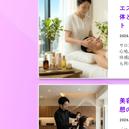
エ
体
ト
2026
サロ
心地
待感
も同
美
想
2026